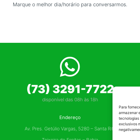
Marque o melhor dia/horário para conversarmos.
(73) 3291-7722
disponível das 08h às 18h
Para fornec
armazenar e
Endereço
tecnologias
exclusivos n
Av. Pres. Getúlio Vargas, 5280 – Santa Rita
negativamen
Teixeira de Freitas – Bahia