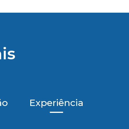
is
ão
Experiência