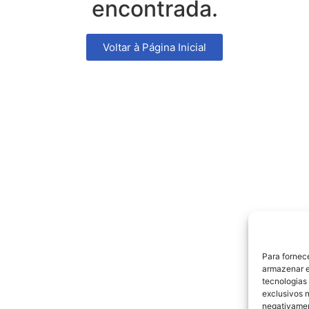
encontrada.
Voltar à Página Inicial
Para fornec
armazenar e
tecnologias
exclusivos n
negativamen